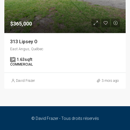
$365,000
313 Lipsey O
East Angus, Québec
1.63
sqft
COMMERCIAL
David Frazer
3 mois ago
© David Frazer - Tous droits réservés