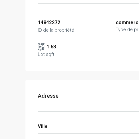
14842272
commerci
Type de pr
ID de la propriété
1.63
Lot sqft
Adresse
Ville