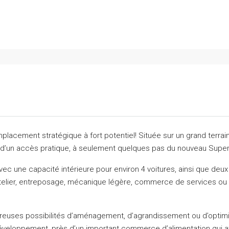
lacement stratégique à fort potentiel! Située sur un grand terrai
 et d’un accès pratique, à seulement quelques pas du nouveau Super
c une capacité intérieure pour environ 4 voitures, ainsi que deux
r atelier, entreposage, mécanique légère, commerce de services ou
mbreuses possibilités d’aménagement, d’agrandissement ou d’optimi
éveloppement, près d’un important commerce d’alimentation qui att