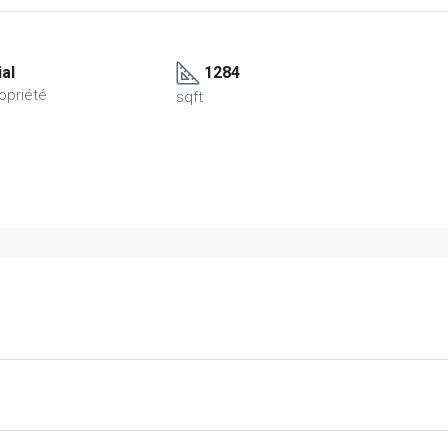
al
1284
opriété
sqft