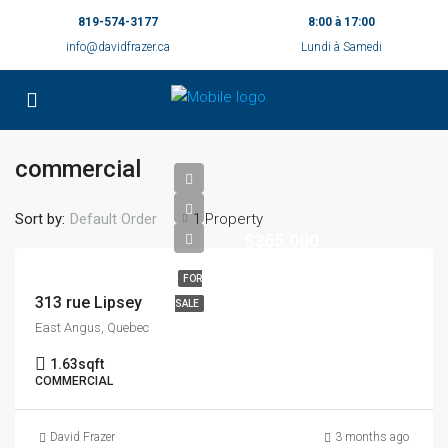
819-574-3177
8:00 à 17:00
info@davidfrazer.ca
Lundi à Samedi
commercial
Sort by:
1 Property
Default Order
$365,000
FOR
313 rue Lipsey
SALE
East Angus, Quebec
1.63
sqft
COMMERCIAL
David Frazer
3 months ago