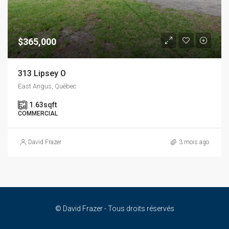
$365,000
313 Lipsey O
East Angus, Québec
1.63
sqft
COMMERCIAL
David Frazer
3 mois ago
© David Frazer - Tous droits réservés