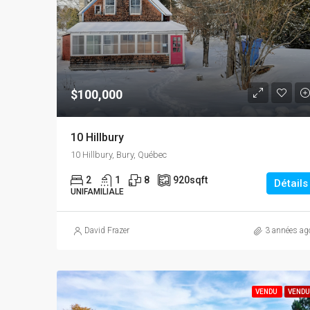
$100,000
10 Hillbury
10 Hillbury, Bury, Québec
2
1
8
920
sqft
Détails
UNIFAMILIALE
David Frazer
3 années ag
VENDU
VENDU