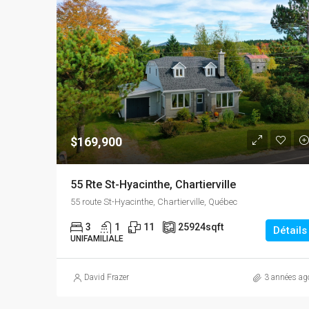
$169,900
55 Rte St-Hyacinthe, Chartierville
55 route St-Hyacinthe, Chartierville, Québec
3
1
11
25924
sqft
Détails
UNIFAMILIALE
David Frazer
3 années ag