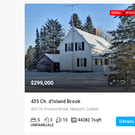
VENDU
VENDU
$299,000
435 Ch. d’Island Brook
435 Ch d'Island Brook, Newport, Québec
5
3
15
44282.7
sqft
Détails
UNIFAMILIALE