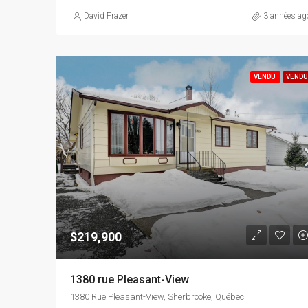
David Frazer
3 années ag
VENDU
VENDU
$219,900
1380 rue Pleasant-View
1380 Rue Pleasant-View, Sherbrooke, Québec