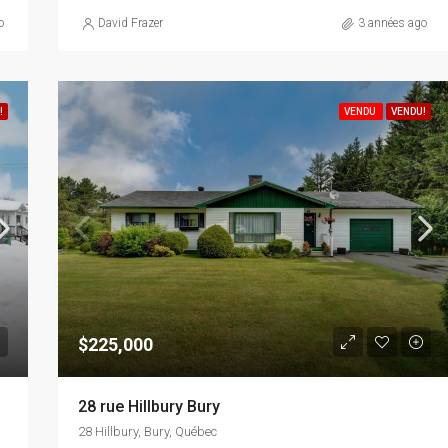
o
David Frazer
3 années ago
!
VENDU
VENDU!
$225,000
28 rue Hillbury Bury
28 Hillbury, Bury, Québec