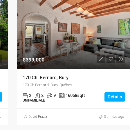
$399,000
170 Ch. Bernard, Bury
170 Ch Bernard, Bury, Québec
2
2
9
16058
sqft
Détails
UNIFAMILIALE
o
David Frazer
3 années ago