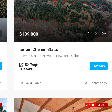
$139,000
terrain Chemin Statton
Chemin Statton, Newport, Newport, Québec
52.7
sqft
Détails
TERRAIN
o
David Frazer
3 années ago
!
VENDU
VENDU!