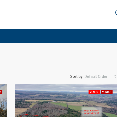
Sort by:
Default Order
!
VENDU
VENDU!