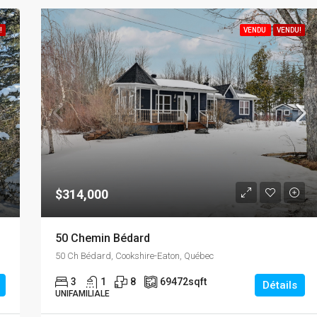
!
VENDU
VENDU!
$314,000
50 Chemin Bédard
50 Ch Bédard, Cookshire-Eaton, Québec
3
1
8
69472
sqft
Détails
UNIFAMILIALE