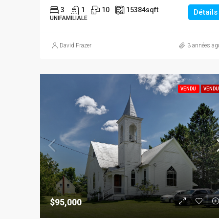
3
1
10
15384
sqft
Détails
UNIFAMILIALE
David Frazer
3 années ag
VENDU
VENDU
$95,000