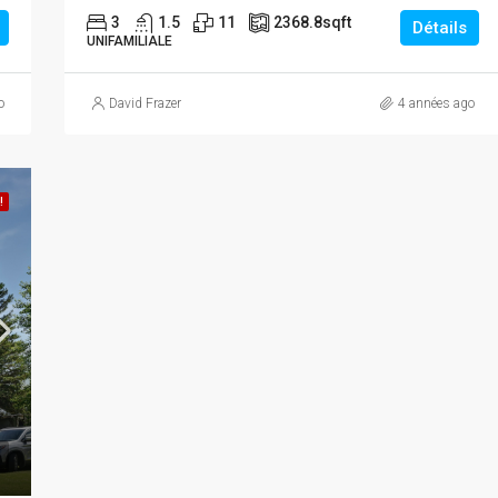
3
1.5
11
2368.8
sqft
Détails
UNIFAMILIALE
o
David Frazer
4 années ago
!